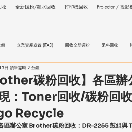
回收
全新碳粉/墨水回收
打印機回收
Projector / 
收價
企業資產處置 (ITAD)
回收全新碳粉
呆料回收
13日
讀畢需時 2 分鐘
rother碳粉回收】各區
現：Toner回收/碳粉回收
go Recycle
辦公室 Brother碳粉回收：DR-2255 鼓組與 T