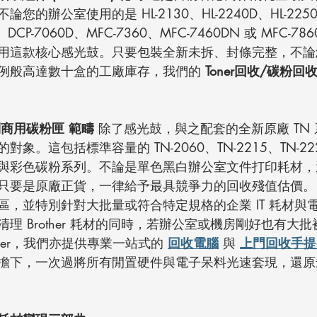
您的辦公室使用的是 HL-2130、HL-2240D、HL-22
、DCP-7060D、MFC-7360、MFC-7460DN 或 MFC-7
用這款核心感光鼓。只要包裝全新未拆、封條完整，不論
例般高達數十盒的工廠庫存，我們的 
Toner回收/碳粉回
 雙系列商用碳粉匣 範疇
 除了感光鼓，與之配套的全新原廠 TN
象。這包括標準容量的 TN-2060、TN-2215、TN-2
與彩色碳粉系列。不論是單色黑白辦公室文件打印耗材，
只要是原廠正貨，一律給予最具競爭力的回收殘值估價。
區，並特別針對大批量或符合特定規格的企業 IT 耗材與
理 Brother 耗材的同時，若辦公室或機房剛好也有大
ver，我們亦提供專業一站式的 
回收電腦
 與 
上門回收手提
擔下，一次過將所有閒置硬件與電子呆料光速套現，還原