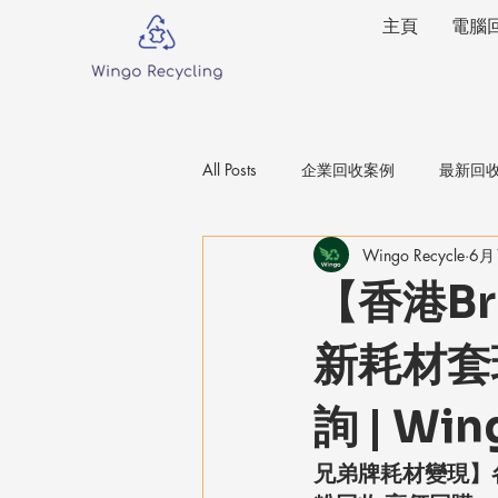
主頁
電腦
All Posts
企業回收案例
最新回
Wingo Recycle
6月
學校IT器材回收
【香港B
新耗材套
詢 | Win
兄弟牌耗材變現】各區