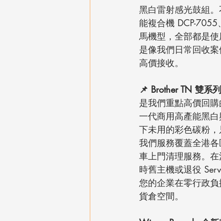
黑白雷射感光鼓組。不論
能複合機 DCP-7055
馬機型，全部都是使
是像我們日常回收案
高價接收。
📌 Brother TN
是我們重點高價回購的對
一代商用高產能黑白
下未用的彩色碳粉，
我們服務覆蓋全港各
車上門清理服務。在清
時舊主機或退役 Ser
您的企業在零行政負
貨倉空間。