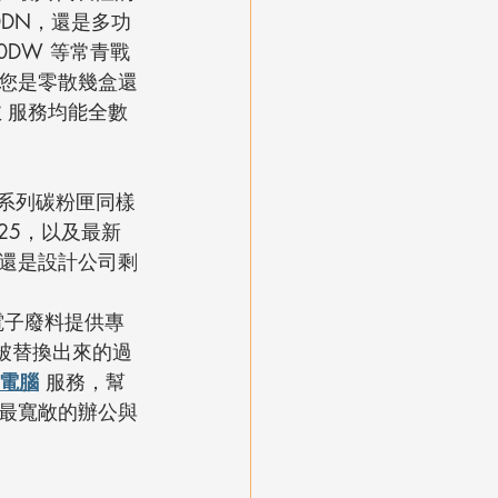
50DN，還是多功
860DW 等常青戰
您是零散幾盒還
收
 服務均能全數
 系列碳粉匣同樣
225，以及最新
還是設計公司剩
電子廢料提供專
批被替換出來的過
電腦
 服務，幫
最寬敞的辦公與