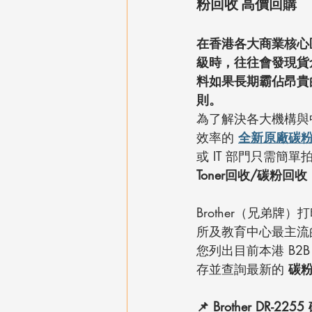
粉回收 高價回購
在香港各大商業核心
級時，往往會發現貨
料如果長期霸佔昂貴
則。
為了解決各大機構與中小
效率的 
全新原廠碳
或 IT 部門只需
Toner回收/碳粉回收
Brother（兄弟
所及教育中心最主流
您列出目前本港 B2
存並查詢最新的 
碳
📌 Brother DR-225