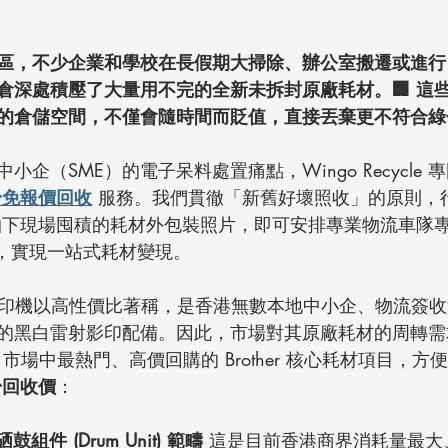
區，不少企業和學校在長假期大掃除、辦公室搬遷或進行 I
倉深處積壓了大量用不完的全新未拆封原廠耗材。🏢 這
的倉儲空間，不僅會隨時間而貶值，直接丟棄更不符合綠
企（SME）的電子呆料處置痛點，Wingo Recycle
粉免報價回收
 服務。我們貫徹「新舊好壞照收」的原則，
簡單拍下現場囤積的耗材外包裝照片，即可安排專業物流車隊
，實現一站式耗材變現。
牌）打印機以高性價比著稱，是香港無數本地中小企、物流簽
的黑白雷射影印配備。因此，市場對其原廠耗材的周轉需
B 市場中最熱門、高價回購的 Brother 核心耗材項目，
粉回收價
：
5 硒鼓組件 (Drum Unit) 範疇
 這是目前香港商界消耗量最大