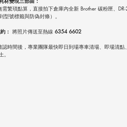
 全新耗材變現三部曲：
無需繁瑣點算，直接拍下倉庫內全新 Brother 碳粉匣、DR-
到型號標籤與防偽封條）。
 預約：
 將照片傳送至熱線 
6354 6602
 確認時間後，專業團隊最快即日到場專車清場、即場清點
土。