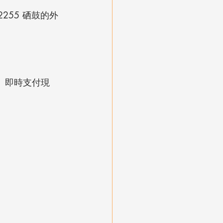
2255 硒鼓的外
、即時支付現