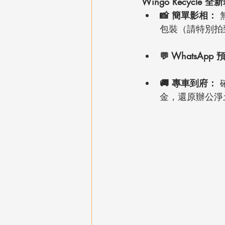
Wingo Recycle
📸 簡單影相：
 
包裝（請特別拍
💬 WhatsApp
🚚 專車到府：
金，還原辦公淨