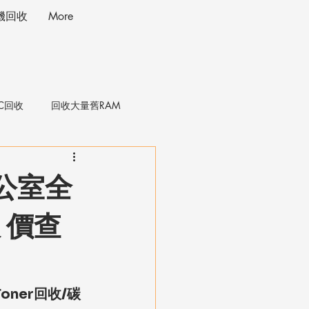
投影機回收
More
IC回收
回收大量舊RAM
辦公室全
 價查
oner回收/碳