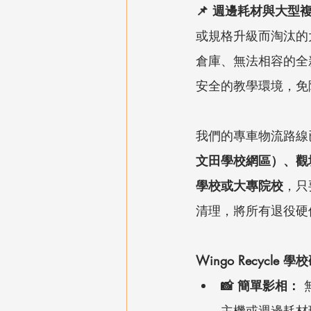
📌 週邊耗材與大型
或規格升級而淘汰的
倉庫、無法相容的全
安全的教學環境，免
我們的專車物流路線
文田學校網區）、觀
學校或大專院校
，只
清理，將所有退役硬
Wingo Recycl
📸 簡單影相：
主機或週邊耗材