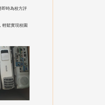
將即時為校方評
，輕鬆實現校園 