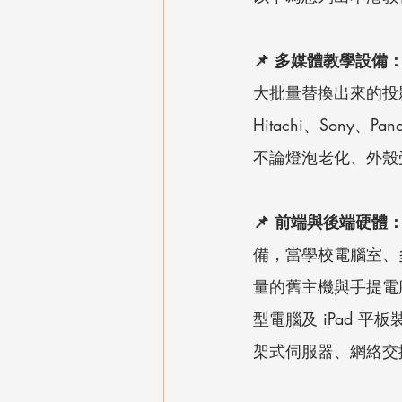
📌 多媒體教學設備
大批量替換出來的投
Hitachi、Son
不論燈泡老化、外殼
📌 前端與後端硬體：
備，當學校電腦室、
量的舊主機與手提電腦（如校用
型電腦及 iPad 平
架式伺服器、網絡交換