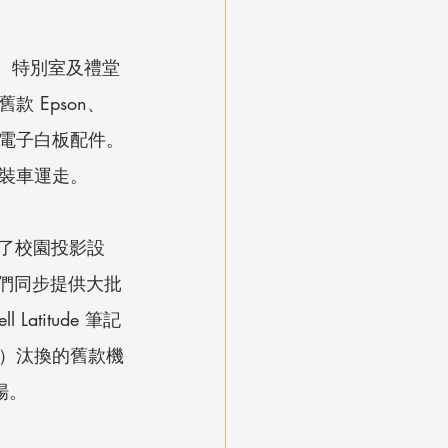
、特別室及禮堂
 Epson、
互動電子白板配件。
裝車運走。
除了校園投影設
們同步提供大批
Latitude 筆記
om）汰換的舊款機
場。