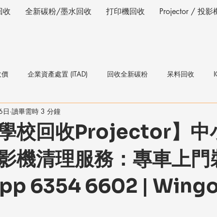
回收
全新碳粉/墨水回收
打印機回收
Projector / 
收價
企業資產處置 (ITAD)
回收全新碳粉
呆料回收
6日
讀畢需時 3 分鐘
校回收Projector】中
影機清理服務：專車上門
pp 6354 6602 | Wing