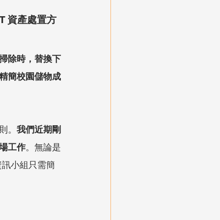
T 資產處置方
掃除時，替換下
精簡校園儲物成
原則。
我們近期剛
場工作
。無論是
資訊小組只需簡