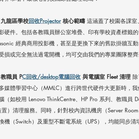
：九龍區學校
回收Projector
 核心範疇
 這涵蓋了校園各課室
影硬件。包括各教職員辦公室堆疊、印有學校資產標籤的舊款
y、Panasonic 經典商用投影機，甚至是更換下來的舊款掛牆
受損或完全無法過電開機，均可交由我們的專業團隊整齊
教職員 P
C回收/desktop電腦回收
 與電腦室 Fleet 清理
 
多媒體學習中心（MMLC）進行跨世代硬件大更新時，我
 Lenovo ThinkCentre、HP Pro 系列、教職員 Dell 
板裝置）清理服務。同時，針對校內資訊機房（Server Ro
機（Switch）及重型不斷電系統（UPS），均能同步清