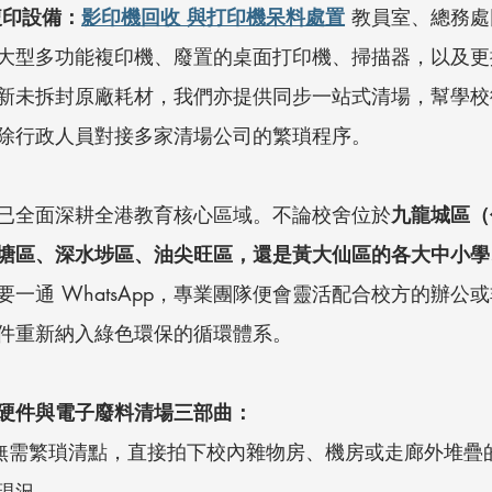
複印設備：
影印機回收 與打印機呆料處置
 教員室、總務
大型多功能複印機、廢置的桌面打印機、掃描器，以及更
新未拆封原廠耗材，我們亦提供同步一站式清場，幫學校
除行政人員對接多家清場公司的繁瑣程序。
已全面深耕全港教育核心區域。不論校舍位於
九龍城區（
塘區、深水埗區、油尖旺區，還是黃大仙區的各大中小學
要一通 WhatsApp，專業團隊便會靈活配合校方的辦公
件重新納入綠色環保的循環體系。
e 學校硬件與電子廢料清場三部曲：
 無需繁瑣清點，直接拍下校內雜物房、機房或走廊外堆疊
現況。