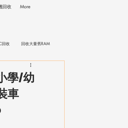
投影機回收
More
IC回收
回收大量舊RAM
小學/幼
裝車
o