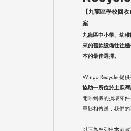
【九龍區學校回收P
案
九龍區中小學、幼稚
來的舊款設備往往極
本的最佳選擇。
Wingo Recyc
協助一所位於土瓜灣
開唔到機的損壞零件
單影相傳送，我們的
以下為您列出本港教