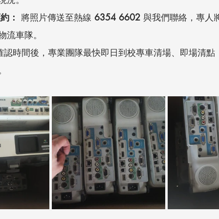
 預約：
 將照片傳送至熱線 
6354 6602
 與我們聯絡，專人
物流車隊。
 確認時間後，專業團隊最快即日到校專車清場、即場清點
。