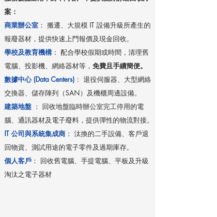
案：
商業辦公室
： 搬遷、大規模 IT 設備升級所產生的
報廢器材，提供快速上門報價及現金回收。
學校及教育機構
： 配合學校假期或時間，清理舊
電腦、投影機、網絡器材等，
免費且手續簡便。
數據中心 (Data Centers)
： 退役伺服器、大型網絡
交換器、儲存陣列（SAN）及機櫃周邊設備。
建築地盤
： 回收地盤臨時辦公室完工停用的電
腦、通訊器材及電子廢料，提供彈性的物流對接。
IT 公司與系統集成商
： 汰換的二手設備、客戶退
回物資、測試用途的電子零件及過期庫存。
個人客戶
： 回收舊電腦、手提電腦、平板及升級
淘汰之電子器材