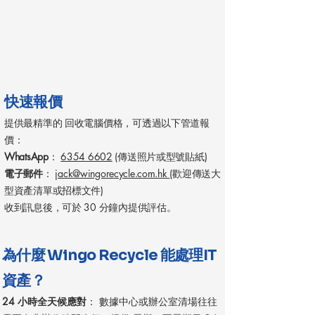
快速報價
提供最精準的 回收電腦價格，可透過以下管道報
價：
WhatsApp
：
6354 6602
(傳送照片或型號貼紙)
電子郵件
：
jack@wingorecycle.com.hk
(歡迎傳送大
型資產清單或招標文件)
收到訊息後，可於 30 分鐘內提供評估。
為什麼 Wingo Recycle 能處理IT
資產？
24 小時全天候應對
： 數據中心或辦公室清場往往