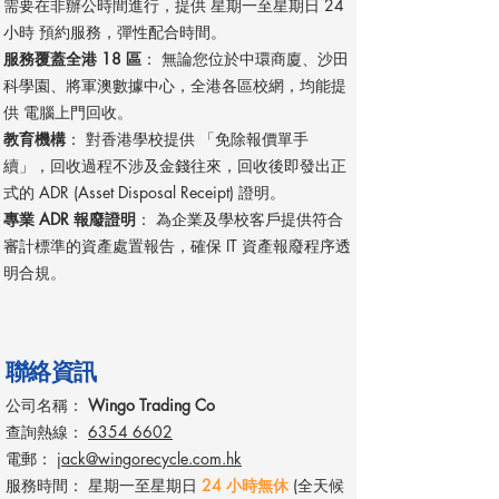
需要在非辦公時間進行，提供 星期一至星期日 24
小時 預約服務，彈性配合時間。
服務覆蓋全港 18 區
： 無論您位於中環商廈、沙田
科學園、將軍澳數據中心，全港各區校網，均能提
供 電腦上門回收。
教育機構
： 對香港學校提供 「免除報價單手
續」，回收過程不涉及金錢往來，回收後即發出正
式的 ADR (Asset Disposal Receipt) 證明。
專業 ADR 報廢證明
： 為企業及學校客戶提供符合
審計標準的資產處置報告，確保 IT 資產報廢程序透
明合規。
聯絡資訊
公司名稱：
Wingo Trading Co
查詢熱線：
6354 6602
電郵：
jack@wingorecycle.com.hk
服務時間： 星期一至星期日
24 小時無休
(全天候