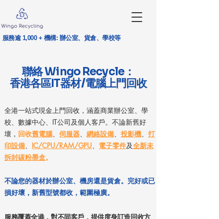
服務逾 1,000 + 機構: 辦公室、貨倉、學校等
聯絡 Wingo Recycle：
IT Recycling Specialest
香港各區IT器材/電腦上門回收
全港一站式現金上門回收，涵蓋商業辦公室、學
校、數據中心、IT公司及個人客戶。不論新舊好
壞，
回收
舊電腦
、
伺服器
、
網絡設備
、
投影機
、
打
印設備
、
IC/CPU/RAM/GPU
、
電子零件
及
全新未
拆封碳粉墨盒
。
不論您的器材於辦公室、機房還是貨倉。完好或已
損好壞，新舊型號都收，範圍極廣。
服務覆蓋全港，對不同客戶，提供度身訂造回收方