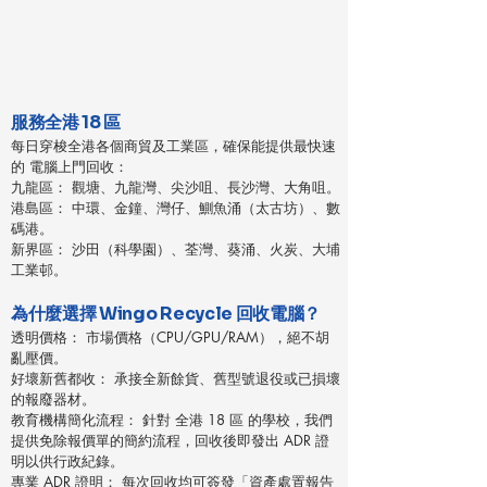
服務全港 18 區
每日穿梭全港各個商貿及工業區，確保能提供最快速
的 電腦上門回收：
九龍區： 觀塘、九龍灣、尖沙咀、長沙灣、大角咀。
港島區： 中環、金鐘、灣仔、鰂魚涌（太古坊）、數
碼港。
新界區： 沙田（科學園）、荃灣、葵涌、火炭、大埔
工業邨。
為什麼選擇 Wingo Recycle 回收電腦？
透明價格： 市場價格（CPU/GPU/RAM），絕不胡
亂壓價。
好壞新舊都收： 承接全新餘貨、舊型號退役或已損壞
的報廢器材。
教育機構簡化流程： 針對 全港 18 區 的學校，我們
提供免除報價單的簡約流程，回收後即發出 ADR 證
明以供行政紀錄。
專業 ADR 證明： 每次回收均可簽發「資產處置報告