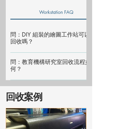
Workstation FAQ
問：DIY 組裝的繪圖工作站可以
回收嗎？
答：絕對可以。我們會根據機箱內的專業顯
卡（如 RTX 4090 或 A 系列）及處理器等級
問：教育機構研究室回收流程如
提供透明的報價，不論新舊好壞一律收購。
何？
答：我們特別了解大學研究室的行政壓力。
我們不要求繁瑣的報價單手續，只需確認清
​回收案例
單，我們回收後即發出 ADR 證明供校方紀
錄，讓行政人員免於文書工作。
https://www.wingorecycle.com.hk/education-
school-it-recycling-hk