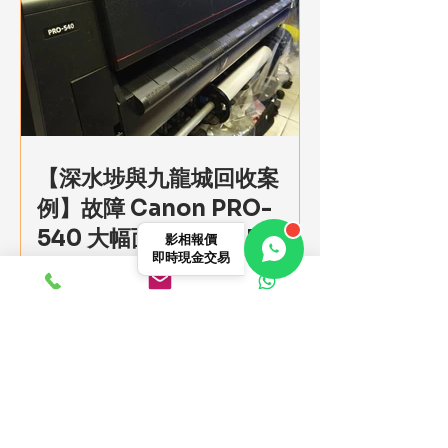
【深水埗與九龍城回收案
例】故障 Canon PRO-
540 大幅面打印機與 RISO
影相報價
即時現金交易
速印機清理 | Wingo
Recycle