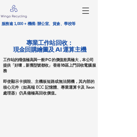
服務逾 1,000 + 機構: 辦公室、貨倉、學校等
專業工作站回收：
IT Recycling Specialest
現金回購繪圖及 AI 運算主機
工作站的殘值極高與一般 PC 的價值差異極大，本公司
提供「好壞，新舊型號都收」 香港18區上門回收電腦 服
務
即使顯示卡損毀、主機板短路或無法開機，其內部的
核心元件（如高端 ECC 記憶體、專業運算卡及 Xeon
處理器）仍具備極高回收價值。